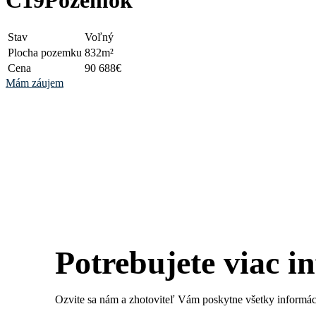
C19
Pozemok
Stav
Voľný
Plocha pozemku
832m²
Cena
90 688€
Mám záujem
Potrebujete viac i
Ozvite sa nám a zhotoviteľ Vám poskytne všetky informáci