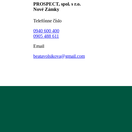
PROSPECT, spol. s r.o.
Nové Zámky
Telefónne číslo
0940 600 400
0905 488 611
Email
beatavolsikova@gmail.com
GDPR Ochrana osobných údajov
©
2026
Slnovrat Residence
Tvorba web stránok +421 Studio