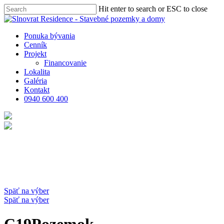
Skip
Hit enter to search or ESC to close
to
Close
main
Search
content
Menu
Ponuka bývania
Cenník
Projekt
Financovanie
Lokalita
Galéria
Kontakt
0940 600 400
Späť na výber
Späť na výber