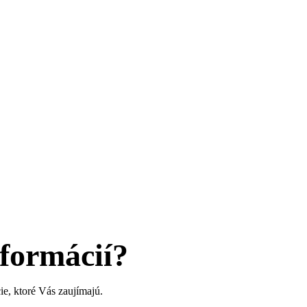
nformácií?
e, ktoré Vás zaujímajú.